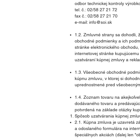
odbor technickej kontroly výrobk
tel. č.: 02/58 27 21 72
fax č.: 02/58 27 21 70
e-mail: info@soi.sk
1.2. Zmluvné strany sa dohodli, 
obchodné podmienky a ich podmie
stránke elektronického obchodu,
internetovej stránke kupujúcemu 
uzatváraní kúpnej zmluvy a rekla
1.3. Všeobecné obchodné podmien
kúpnu zmluvu, v ktorej si doho
uprednostnené pred všeobecný
1.4. Zoznam tovaru na akejkoľve
dodávaného tovaru a predávajúc
potvrdená na základe otázky kup
Spôsob uzatvárania kúpnej zmlu
2.1. Kúpna zmluva je uzavretá 
a odoslaného formulára na inte
špeciálnych akciách (ďalej len "o