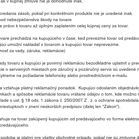
 ak v kúpnej zmluve nie je dohodnuté inak.
ypredania zásob, pokiaľ pri konkrétnom produkte nie je uvedené inak.
chod nebezpečenstva škody na tovare
e právo k tovaru až úplným zaplatením celej kúpnej ceny za tovar.
vare prechádza na kupujúceho v čase, keď prevezme tovar od predáva
júci umožní nakladať s tovarom a kupujúci tovar neprevezme.
osť za vady, záruka, reklamácie)
ady tovaru a kupujúci je povinný reklamáciu bezodkladne uplatniť u pr
ie o servisných miestach pre záručný a pozáručný servis sú uvedené n
kytneme na požiadanie telefonicky alebo prostredníctvom e-mailu.
sa vzťahuje platný reklamačný poriadok. Kupujúci odoslaním objednávk
nkach a spôsobe reklamácie tovaru vrátane údajov o tom, kde možno re
ade s ust. § 18 ods. 1 zákona č. 250/2007 Z . z. o ochrane spotrebite
priestupkoch v znení neskorších predpisov (ďalej len "Zákon").
ahuje na tovar zakúpený kupujúcim od predávajúceho vo forme elektro
predávajúceho.
 podobe je platný pre všetky obchodné prípady, pokiaľ nie sú zmluvne