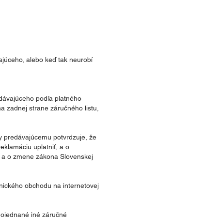
júceho, alebo keď tak neurobí
edávajúceho podľa platného
a zadnej strane záručného listu,
y predávajúcemu potvrdzuje, že
klamáciu uplatniť, a o
ľa a o zmene zákona Slovenskej
nického obchodu na internetovej
 dojednané iné záručné