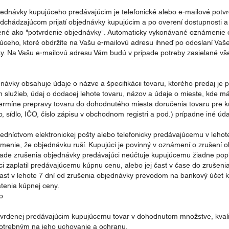
ednávky kupujúceho predávajúcim je telefonické alebo e-mailové pot
dchádzajúcom prijatí objednávky kupujúcim a po overení dostupnosti a
é ako "potvrdenie objednávky". Automaticky vykonávané oznámenie o 
úceho, ktoré obdržíte na Vašu e-mailovú adresu ihneď po odoslaní Vaš
. Na Vašu e-mailovú adresu Vám budú v prípade potreby zasielané vše
ávky obsahuje údaje o názve a špecifikácii tovaru, ktorého predaj je
h služieb, údaj o dodacej lehote tovaru, názov a údaje o mieste, kde m
ermíne prepravy tovaru do dohodnutého miesta doručenia tovaru pre k
ídlo, IČO, číslo zápisu v obchodnom registri a pod.) prípadne iné úda
redníctvom elektronickej pošty alebo telefonicky predávajúcemu v leho
nie, že objednávku ruší. Kupujúci je povinný v oznámení o zrušení o
pade zrušenia objednávky predávajúci neúčtuje kupujúcemu žiadne popl
ci zaplatil predávajúcemu kúpnu cenu, alebo jej časť v čase do zrušenia
časť v lehote 7 dní od zrušenia objednávky prevodom na bankový účet k
tenia kúpnej ceny.
o
vrdenej predávajúcim kupujúcemu tovar v dohodnutom množstve, kvalit
otrebným na jeho uchovanie a ochranu,