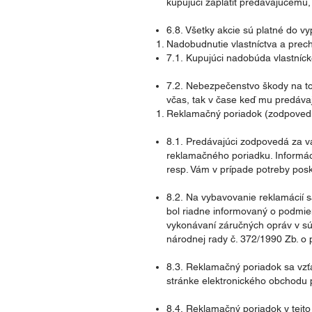
kupujúci zaplatiť predávajúcemu,
6.8. Všetky akcie sú platné do v
Nadobudnutie vlastníctva a pre
7.1. Kupujúci nadobúda vlastníck
7.2. Nebezpečenstvo škody na to
včas, tak v čase keď mu predáva
Reklamačný poriadok (zodpovedn
8.1. Predávajúci zodpovedá za v
reklamačného poriadku. Informác
resp. Vám v prípade potreby pos
8.2. Na vybavovanie reklamácií 
bol riadne informovaný o podmie
vykonávaní záručných opráv v súl
národnej rady č. 372/1990 Zb. o 
8.3. Reklamačný poriadok sa vzť
stránke elektronického obchodu 
8.4. Reklamačný poriadok v tejto