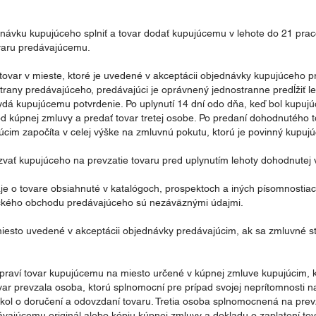
ednávku kupujúceho splniť a tovar dodať kupujúcemu v lehote do 21 pra
varu predávajúcemu.
ť tovar v mieste, ktoré je uvedené v akceptácii objednávky kupujúceho p
rany predávajúceho, predávajúci je oprávnený jednostranne predĺžiť le
á kupujúcemu potvrdenie. Po uplynutí 14 dní odo dňa, keď bol kupujúci
d kúpnej zmluvy a predať tovar tretej osobe. Po predaní dohodnutého t
cim započíta v celej výške na zmluvnú pokutu, ktorú je povinný kupujú
zvať kupujúceho na prevzatie tovaru pred uplynutím lehoty dohodnutej 
aje o tovare obsiahnuté v katalógoch, prospektoch a iných písomnosti
nického obchodu predávajúceho sú nezáväznými údajmi.
miesto uvedené v akceptácii objednávky predávajúcim, ak sa zmluvné 
opraví tovar kupujúcemu na miesto určené v kúpnej zmluve kupujúcim, ku
ar prevzala osoba, ktorú splnomocní pre prípad svojej neprítomnosti 
okol o doručení a odovzdaní tovaru. Tretia osoba splnomocnená na pre
dávajúcemu originál alebo kópiu kúpnej zmluvy a dokladu o zaplatení t