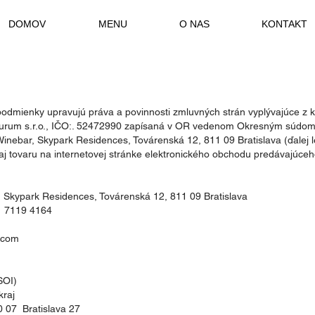
DOMOV
MENU
O NAS
KONTAKT
odmienky upravujú práva a povinnosti zmluvných strán vyplývajúce z 
urum s.r.o., IČO:. 52472990 zapísaná v OR vedenom Okresným súdom Bra
nebar, Skypark Residences, Továrenská 12, 811 09 Bratislava (ďalej l
aj tovaru na internetovej stránke elektronického obchodu predávajúce
 Skypark Residences, Továrenská 12, 811 09 Bratislava
1 7119 4164
.com
SOI)
kraj
20 07 Bratislava 27