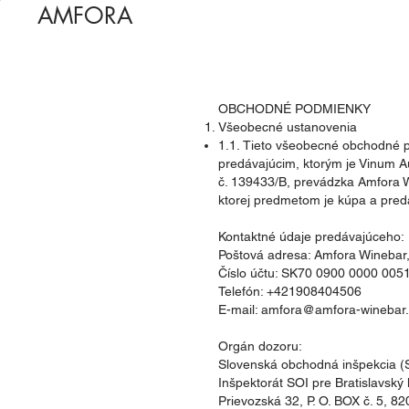
AMFORA
OBCHODNÉ PODMIENKY
Všeobecné ustanovenia
1.1. Tieto všeobecné obchodné p
predávajúcim, ktorým je Vinum A
č. 139433/B, prevádzka Amfora Wi
ktorej predmetom je kúpa a pred
Kontaktné údaje predávajúceho:
Poštová adresa: Amfora Winebar,
Číslo účtu: SK70 0900 0000 005
Telefón: +421908404506
E-mail: amfora@amfora-winebar
Orgán dozoru:
Slovenská obchodná inšpekcia (
Inšpektorát SOI pre Bratislavský 
Prievozská 32, P. O. BOX č. 5, 8