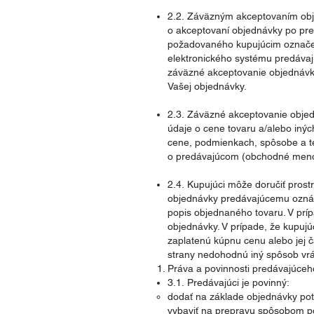
2.2. Záväzným akceptovaním obj
o akceptovaní objednávky po pre
požadovaného kupujúcim označen
elektronického systému predávaj
záväzné akceptovanie objednávky
Vašej objednávky.
2.3. Záväzné akceptovanie objedn
údaje o cene tovaru a/alebo inýc
cene, podmienkach, spôsobe a t
o predávajúcom (obchodné meno, s
2.4. Kupujúci môže doručiť prost
objednávky predávajúcemu oznáme
popis objednaného tovaru. V prí
objednávky. V prípade, že kupujú
zaplatenú kúpnu cenu alebo jej 
strany nedohodnú iný spôsob vrá
Práva a povinnosti predávajúceh
3.1. Predávajúci je povinný:
dodať na základe objednávky pot
vybaviť na prepravu spôsobom p