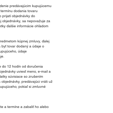
vrdenie predávajúcim kupujúcemu
 termínu dodania tovaru
prijatí objednávky do
ej objednávky, sa nepovažuje za
tky ďalšie informácie ohľadom
 predmetom kúpnej zmluvy, ďalej
á byť tovar dodaný a údaje o
upujúceho, údaje
je.
te do 12 hodín od doručenia
bjednávky uviesť meno, e-mail a
atky súvisiace so zrušením
 objednávky, predávajúci vráti už
upujúceho, pokiaľ si zmluvné
e a termíne a zabaliť ho alebo