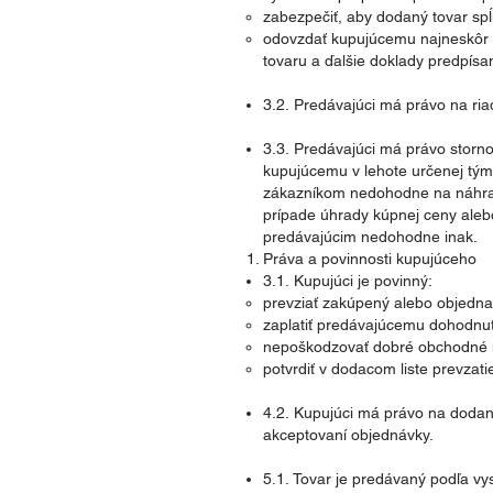
zabezpečiť, aby dodaný tovar sp
odovzdať kupujúcemu najneskôr s
tovaru a ďalšie doklady predpísa
3.2. Predávajúci má právo na ri
3.3. Predávajúci má právo storn
kupujúcemu v lehote určenej tým
zákazníkom nedohodne na náhrad
prípade úhrady kúpnej ceny alebo
predávajúcim nedohodne inak.
Práva a povinnosti kupujúceho
3.1. Kupujúci je povinný:
prevziať zakúpený alebo objedna
zaplatiť predávajúcemu dohodnut
nepoškodzovať dobré obchodné 
potvrdiť v dodacom liste prevzat
4.2. Kupujúci má právo na dodan
akceptovaní objednávky.
5.1. Tovar je predávaný podľa v