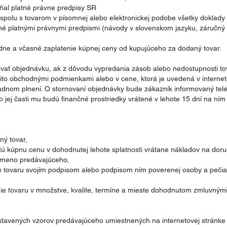
ĺňal platné právne predpisy SR
polu s tovarom v písomnej alebo elektronickej podobe všetky doklady 
né platnými právnymi predpismi (návody v slovenskom jazyku, záručný li
adne a včasné zaplatenie kúpnej ceny od kupujúceho za dodaný tovar.
ovať objednávku, ak z dôvodu vypredania zásob alebo nedostupnosti tov
ito obchodnými podmienkami alebo v cene, ktorá je uvedená v interne
nom plnení. O stornovaní objednávky bude zákazník informovaný tele
 jej časti mu budú finančné prostriedky vrátené v lehote 15 dní na ním 
ný tovar,
ú kúpnu cenu v dohodnutej lehote splatnosti vrátane nákladov na doru
meno predávajúceho,
ie tovaru svojím podpisom alebo podpisom ním poverenej osoby a pečia
ie tovaru v množstve, kvalite, termíne a mieste dohodnutom zmluvným
ystavených vzorov predávajúceho umiestnených na internetovej stránke