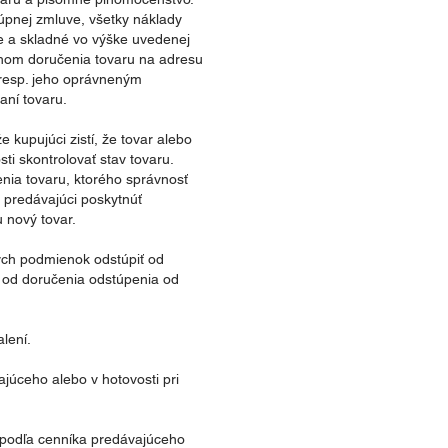
pnej zmluve, všetky náklady
e a skladné vo výške uvedenej
hom doručenia tovaru na adresu
 resp. jeho oprávneným
aní tovaru.
e kupujúci zistí, že tovar alebo
ti skontrolovať stav tovaru.
nia tovaru, ktorého správnosť
predávajúci poskytnúť
 nový tovar.
ých podmienok odstúpiť od
í od doručenia odstúpenia od
lení.
júceho alebo v hotovosti pri
 podľa cenníka predávajúceho