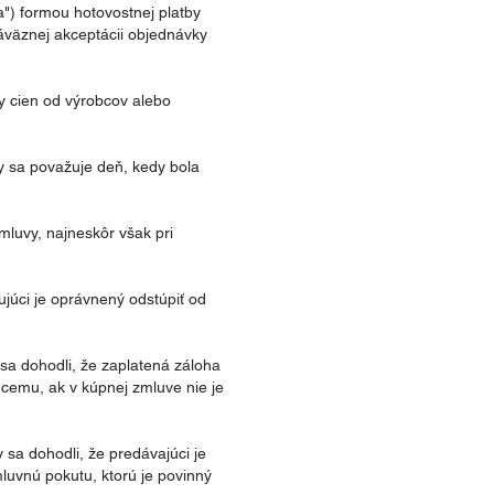
") formou hotovostnej platby
väznej akceptácii objednávky
y cien od výrobcov alebo
y sa považuje deň, kedy bola
mluvy, najneskôr však pri
júci je oprávnený odstúpiť od
 sa dohodli, že zaplatená záloha
úcemu, ak v kúpnej zmluve nie je
 sa dohodli, že predávajúci je
luvnú pokutu, ktorú je povinný