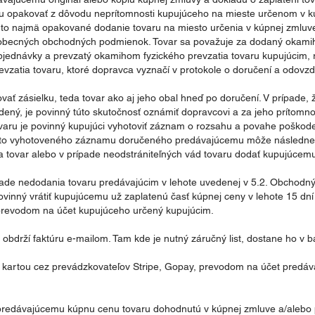
u opakovať z dôvodu neprítomnosti kupujúceho na mieste určenom v kú
 a to najmä opakované dodanie tovaru na miesto určenia v kúpnej zmluv
šeobecných obchodných podmienok. Tovar sa považuje za dodaný okami
bjednávky a prevzatý okamihom fyzického prevzatia tovaru kupujúcim,
zatia tovaru, ktoré dopravca vyznačí v protokole o doručení a odovzd
ovať zásielku, teda tovar ako aj jeho obal hneď po doručení. V prípade, ž
ený, je povinný túto skutočnosť oznámiť dopravcovi a za jeho prítomnos
ovaru je povinný kupujúci vyhotoviť záznam o rozsahu a povahe poškode
akto vyhotoveného záznamu doručeného predávajúcemu môže následne 
a tovar alebo v prípade neodstrániteľných vád tovaru dodať kupujúcemu
ípade nedodania tovaru predávajúcim v lehote uvedenej v 5.2. Obchodn
ovinný vrátiť kupujúcemu už zaplatenú časť kúpnej ceny v lehote 15 dn
revodom na účet kupujúceho určený kupujúcim.
 obdrží faktúru e-mailom. Tam kde je nutný záručný list, dostane ho v ba
 kartou cez prevádzkovateľov Stripe, Gopay, prevodom na účet predáva
iť predávajúcemu kúpnu cenu tovaru dohodnutú v kúpnej zmluve a/alebo