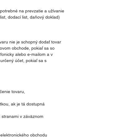
potrebné na prevzatie a užívanie
st, dodací list, daňový doklad)
aru nie je schopný dodať tovar
tovom obchode, pokiaľ sa so
fonicky alebo e-mailom a v
určený účet, pokiaľ sa s
čenie tovaru,
tkou, ak je tá dostupná
i stranami v záväznom
 elektronického obchodu