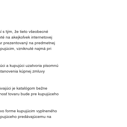
í s tým, že tieto všeobecné
é na akejkoľvek internetovej
var prezentovaný na predmetnej
pujúcim, vzniknuté najmä pri
úci a kupujúci uzatvoria písomnú
stanovenia kúpnej zmluvy
ávajúci je katalógom bežne
nosť tovaru bude pre kupujúceho
 vo forme kupujúcim vyplneného
kupujúceho predávajúcemu na