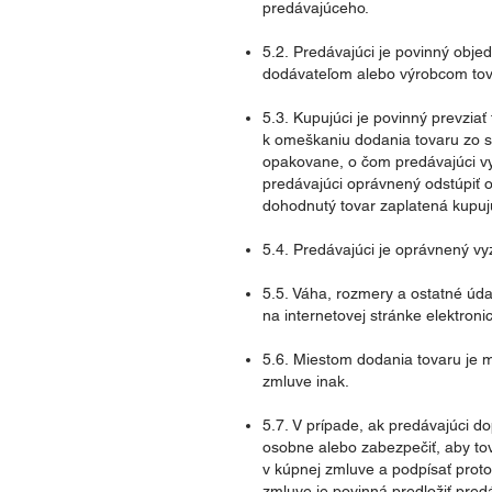
predávajúceho.
5.2. Predávajúci je povinný obj
dodávateľom alebo výrobcom to
5.3. Kupujúci je povinný prevzia
k omeškaniu dodania tovaru zo st
opakovane, o čom predávajúci vyd
predávajúci oprávnený odstúpiť o
dohodnutý tovar zaplatená kupujú
5.4. Predávajúci je oprávnený vy
5.5. Váha, rozmery a ostatné úd
na internetovej stránke elektro
5.6. Miestom dodania tovaru je 
zmluve inak.
5.7. V prípade, ak predávajúci d
osobne alebo zabezpečiť, aby tov
v kúpnej zmluve a podpísať prot
zmluve je povinná predložiť pre