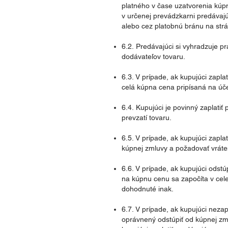
platného v čase uzatvorenia kúpn
v určenej prevádzkarni predáva
alebo cez platobnú bránu na str
6.2. Predávajúci si vyhradzuje 
dodávateľov tovaru.
6.3. V prípade, ak kupujúci zap
celá kúpna cena pripísaná na úč
6.4. Kupujúci je povinný zaplati
prevzatí tovaru.
6.5. V prípade, ak kupujúci zapl
kúpnej zmluvy a požadovať vráte
6.6. V prípade, ak kupujúci odst
na kúpnu cenu sa započíta v cele
dohodnuté inak.
6.7. V prípade, ak kupujúci neza
oprávnený odstúpiť od kúpnej zml