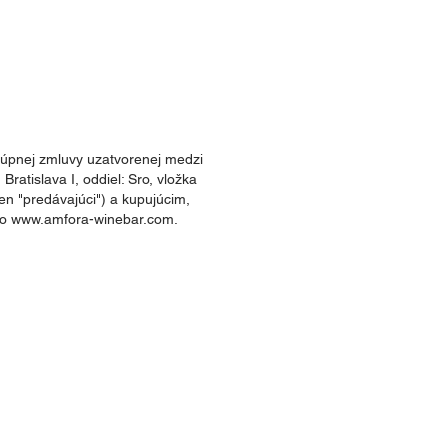
kúpnej zmluvy uzatvorenej medzi
tislava I, oddiel: Sro, vložka
en "predávajúci") a kupujúcim,
ho
www.amfora-winebar.com
.