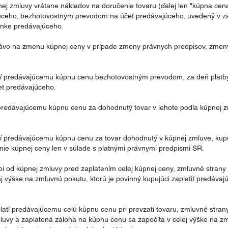
ej zmluvy vrátane nákladov na doručenie tovaru (ďalej len "kúpna cena
júceho, bezhotovostným prevodom na účet predávajúceho, uvedený v zá
ánke predávajúceho.
právo na zmenu kúpnej ceny v prípade zmeny právnych predpisov, zmen
latí predávajúcemu kúpnu cenu bezhotovostným prevodom, za deň platb
et predávajúceho.
ť predávajúcemu kúpnu cenu za dohodnutý tovar v lehote podľa kúpnej z
atí predávajúcemu kúpnu cenu za tovar dohodnutý v kúpnej zmluve, kupu
nie kúpnej ceny len v súlade s platnými právnymi predpismi SR.
úpi od kúpnej zmluvy pred zaplatením celej kúpnej ceny, zmluvné strany
j výške na zmluvnú pokutu, ktorú je povinný kupujúci zaplatiť predávaj
platí predávajúcemu celú kúpnu cenu pri prevzatí tovaru, zmluvné strany
uvy a zaplatená záloha na kúpnu cenu sa započíta v celej výške na zm