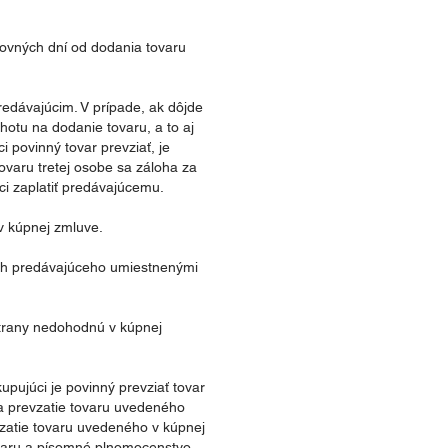
covných dní od dodania tovaru
redávajúcim. V prípade, ak dôjde
hotu na dodanie tovaru, a to aj
 povinný tovar prevziať, je
ovaru tretej osobe sa záloha za
ci zaplatiť predávajúcemu.
v kúpnej zmluve.
ach predávajúceho umiestnenými
strany nedohodnú v kúpnej
pujúci je povinný prevziať tovar
na prevzatie tovaru uvedeného
vzatie tovaru uvedeného v kúpnej
ovaru a písomné plnomocenstvo.