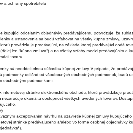
ov a ochrany spotrebiteľa
že kupujúci odoslaním objednávky predávajúcemu potvrdzuje, že súhlas
nky a ustanovenia sa budú vzťahovať na všetky kúpne zmluvy, uzavret
 ktorú prevádzkuje predávajúci, na základe ktorej predávajúci dodá to
(ďalej len "kúpna zmluva") a na všetky vzťahy medzi predávajúcim a ku
mácii tovaru.
ky sú neoddeliteľnou súčasťou kúpnej zmluvy. V prípade, že predávaj
dnú podmienky odlišné od všeobecných obchodných podmienok, budú u
mi obchodnými podmienkami.
k internetovej stránke elektronického obchodu, ktorú prevádzkuje pred
i nezaručuje okamžitú dostupnosť všetkých uvedených tovarov. Dostup
ujúceho.
vy
záväzným akceptovaním návrhu na uzavretie kúpnej zmluvy kupujúceho
rnetovej stránke predávajúceho a/alebo vo forme osobnej objednávky 
bjednávka").