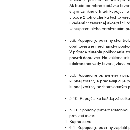
Ak bude potrebné dodávku tovar
s tým vzniknuté hradí kupujúci,
v bode 2 tohto článku týchto v
uvedenú v záväznej akceptácii o
zástupcom alebo odmietnutím prev
5.8. Kupujúci je povinný skontrol
obal tovaru je mechanicky poškod
V prípade zistenia poškodenia t
potvrdí dopravca. Na základe t
odstránenie vady tovaru, zľavu n
5.9. Kupujúci je oprávnený v pr
kúpnej zmluvy a predávajúci je p
kúpnej zmluvy bezhotovostným p
5.10. Kupujúci ku každej zásielke
5.11. Spôsoby platieb: Platobnou
prevzatí tovaru.
Kúpna cena
6.1. Kupujúci je povinný zaplat